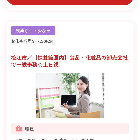
残業なし・少なめ
お仕事番号:
SFR2605261
松江市／【扶養範囲内】食品・化粧品の卸売会社
で一般事務☆土日祝
職種