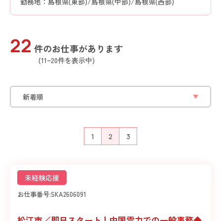
勤務地：島根県(東部)/島根県(中部)/島根県(西部)
22
件のお仕事があります
(11~20件を表示中)
1
2
3
未経験応援
お仕事番号:
SKA2606091
松江市／即日スタート！中国電力での一般事務◆