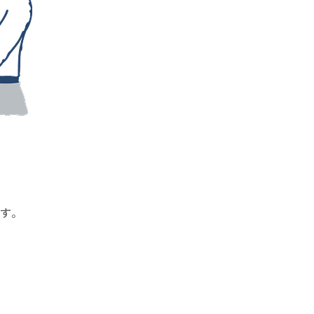
。
す。
。