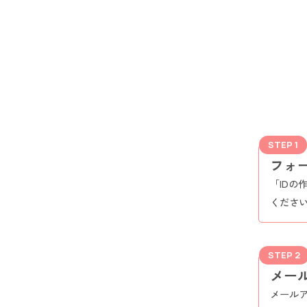
STEP 1
フォ
「IDの
くださ
STEP 2
メー
メールア