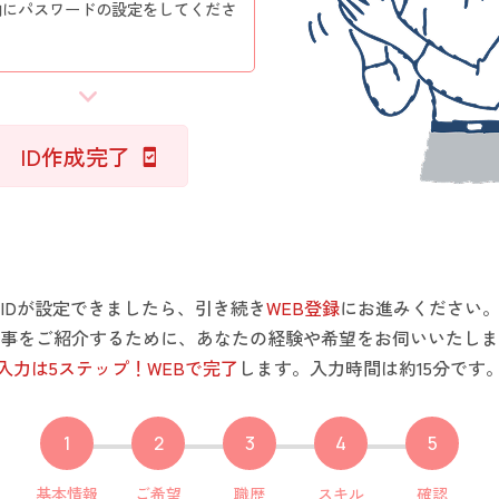
内にパスワードの設定をしてくださ
ID作成完了
IDが設定できましたら、引き続き
WEB登録
にお進みください
事をご紹介するために、あなたの経験や希望をお伺いいたしま
入力は5ステップ！WEBで完了
します。入力時間は約15分です
1
2
3
4
5
基本情報
ご希望
職歴
スキル
確認