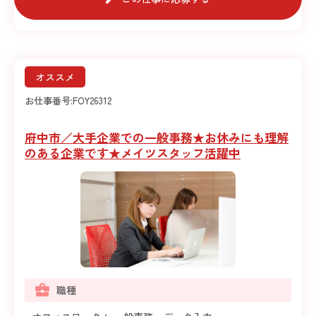
オススメ
お仕事番号:
FOY26312
府中市／大手企業での一般事務★お休みにも理解
のある企業です★メイツスタッフ活躍中
職種