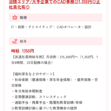
沼隈エリア/大手企業でのCAD事務◎1,350円◎正
社員化有◎
職種
IT・技術・クリエイティブ： CADオペレータ・設計
給与
時給 1350円
【派遣社員時給与例】月収例：216,000円～（1,350円、1
日8時間、20日勤務の場合）
【福利厚生などのサポート】
・社会保険（健康保険・厚生年金保険）・雇用保険・労
災保険
・年次有給休暇制度
・定期健康診断、ストレスチェック
・通勤手当・残業手当・階層別教育訓練/研修
☆教育訓練計画に基づいた教育機会の提供