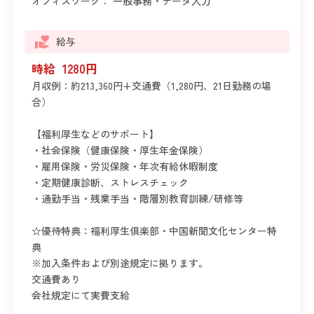
オフィスワーク： 一般事務・データ入力
給与
時給 1280円
月収例：約213,360円+交通費（1,280円、21日勤務の場
合）
【福利厚生などのサポート】
・社会保険（健康保険・厚生年金保険）
・雇用保険・労災保険・年次有給休暇制度
・定期健康診断、ストレスチェック
・通勤手当・残業手当・階層別教育訓練/研修等
☆優待特典：福利厚生倶楽部・中国新聞文化センター特
典
※加入条件および別途規定に拠ります。
交通費あり
会社規定にて実費支給