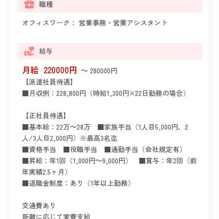
職種
オフィスワーク： 営業事務・営業アシスタント
給与
月給 220000円
～ 280000円
【派遣社員待遇】
■月収例：228,800円（時給1,300円×22日勤務の場合）
【正社員待遇】
■基本給：22万～28万 ■家族手当（1人目5,000円、2
人/3人目2,000円）※最高3名迄
■資格手当 ■役職手当 ■通勤手当（会社規定有）
■昇給：年1回（1,000円～9,000円） ■賞与：年2回（前
年実績2.5ヶ月）
■退職金制度：あり（1年以上勤務）
交通費あり
距離に応じて実費支給