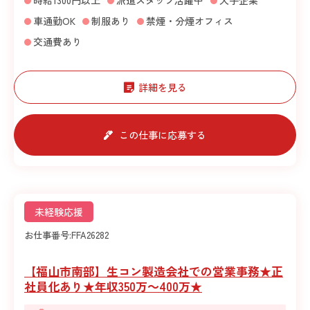
時給1300円以上
派遣スタッフ活躍中
大手企業
車通勤OK
制服あり
禁煙・分煙オフィス
交通費あり
詳細を見る
この仕事に応募する
未経験応援
お仕事番号:
FFA26282
【福山市南部】生コン製造会社での営業事務★正
社員化あり★年収350万～400万★