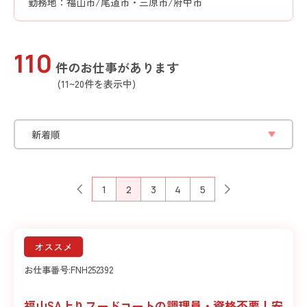
勤務地：福山市/尾道市・三原市/府中市
110
件のお仕事があります
(11~20件を表示中)
1
2
3
4
5
オススメ
お仕事番号:
FNH252392
福山SA上りフードコートの調理員・資格不要！安