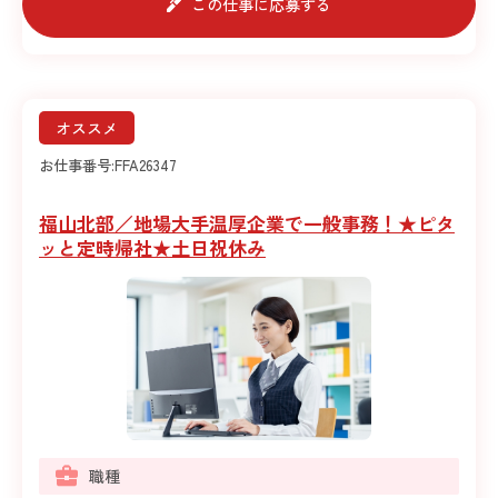
この仕事に応募する
オススメ
お仕事番号:
FFA26347
福山北部／地場大手温厚企業で一般事務！★ピタ
ッと定時帰社★土日祝休み
職種