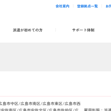
会社案内
登録拠点一覧
お
派遣が初めての方
サポート体制
広島市中区/広島市南区/広島市東区/広島市西
市安佐南区/広島市安佐北区/広島市佐伯区/広
雇用形態：派