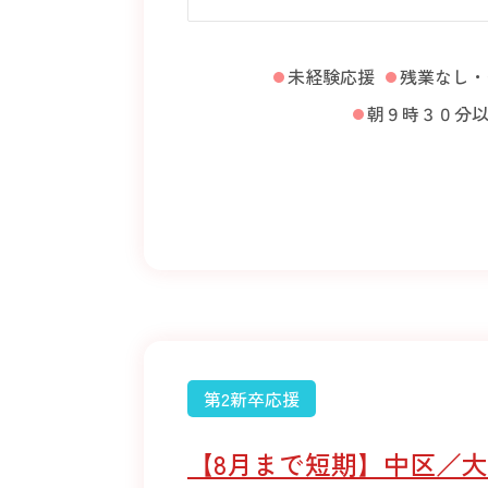
未経験応援
残業なし・
朝９時３０分
第2新卒応援
【8月まで短期】中区／大