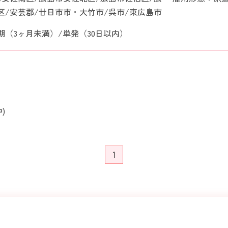
区/安芸郡/廿日市市・大竹市/呉市/東広島市
期（3ヶ月未満）/単発（30日以内）
)
1