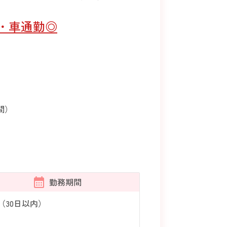
付・車通勤◎
時間）
勤務期間
（30日以内）