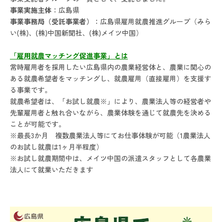
事業実施主体
：広島県
事業事務局（受託事業者）
：広島県雇用就農推進グループ（みら
い(株)、(株)中国新聞社、(株)メイツ中国）
「雇用就農マッチング促進事業」とは
常時雇用者を採用したい広島県内の農業経営体と、農業に関心の
ある就農希望者をマッチングし、就農雇用（直接雇用）を支援す
る事業です。
就農希望者は、「お試し就農※」により、農業法人等の経営者や
先輩雇用者と触れ合いながら、農業体験を通じて就農先を決める
ことが可能です。
※最長3か月 複数農業法人等にてお仕事体験が可能（1農業法人
のお試し就農は1ヶ月半程度）
※お試し就農期間中は、メイツ中国の派遣スタッフとして各農業
法人にて就業いただきます