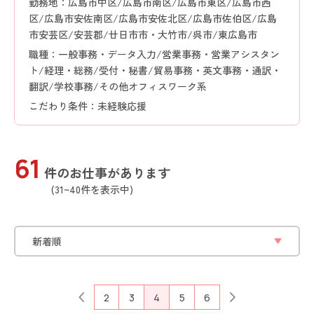
勤務地：広島市中区/広島市南区/広島市東区/広島市西
区/広島市安佐南区/広島市安佐北区/広島市佐伯区/広島
市安芸区/安芸郡/廿日市市・大竹市/呉市/東広島市
職種：一般事務・データ入力/営業事務・営業アシスタン
ト/経理・総務/受付・秘書/貿易事務・英文事務・通訳・
翻訳/学校事務/その他オフィスワーク系
こだわり条件：未経験応援
61
件のお仕事があります
(31~40件を表示中)
2
3
4
5
6