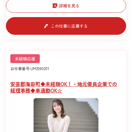
詳細を見る
この仕事に応募する
未経験応援
お仕事番号:
UM2590201
安芸郡海田町◆未経験OK！・地元優良企業での
経理事務◆車通勤OK☆