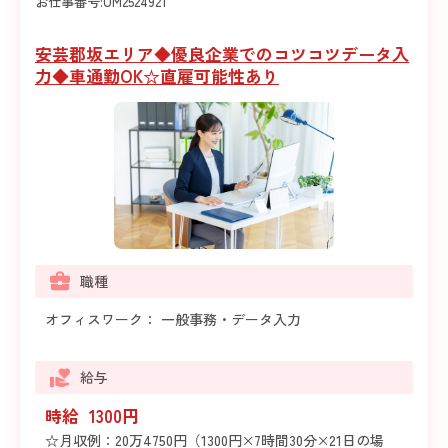
お仕事番号:
UM2524921
安芸郡坂エリア◆優良企業でのコツコツデータ入
力◆車通勤OK☆直雇可能性あり
職種
オフィスワーク： 一般事務・データ入力
給与
時給 1300円
☆月収例：20万4750円（1300円×7時間30分×21日の場