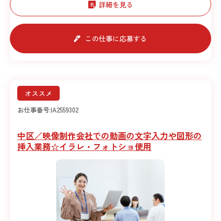
詳細を見る
この仕事に応募する
オススメ
お仕事番号:
IA2559302
中区／映像制作会社での動画の文字入力や図形の
挿入業務☆イラレ・フォトショ使用