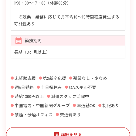
②8：30～17：00（休憩60分）
※残業：業務に応じて月平均10～15時間程度発生する
可能性あり
勤務期間
長期（3ヶ月以上）
未経験応援
第2新卒応援
残業なし・少なめ
週5日勤務
土日祝休み
OAスキル不要
時給1300円以上
派遣スタッフ活躍中
中国電力・中国新聞グループ
車通勤OK
制服あり
禁煙・分煙オフィス
交通費あり
詳細を見る