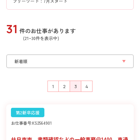
フリーワード：7月スタート
31
件のお仕事があります
(21~30件を表示中)
1
2
3
4
第2新卒応援
お仕事番号:
KS2564901
廿日市市 書類確認などの一般事務＠1400 車通