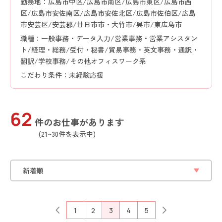
勤務地：広島市中区/広島市南区/広島市東区/広島市西
区/広島市安佐南区/広島市安佐北区/広島市佐伯区/広島
市安芸区/安芸郡/廿日市市・大竹市/呉市/東広島市
職種：一般事務・データ入力/営業事務・営業アシスタン
ト/経理・総務/受付・秘書/貿易事務・英文事務・通訳・
翻訳/学校事務/その他オフィスワーク系
こだわり条件：未経験応援
62
件のお仕事があります
(21~30件を表示中)
1
2
3
4
5