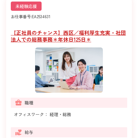
未経験応援
お仕事番号:
EA2534631
【正社員のチャンス】西区／福利厚生充実・社団
法人での総務事務＊年休日125日＊
職種
オフィスワーク： 経理・総務
給与