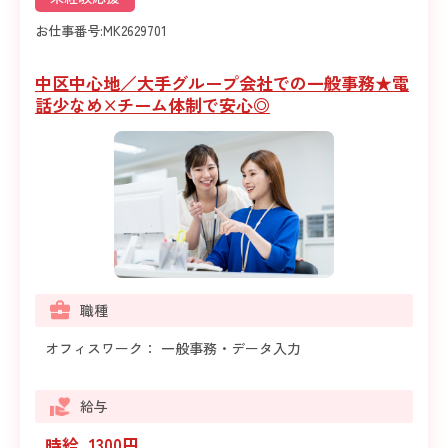
お仕事番号:
MK2629701
中区中心地／大手グループ会社での一般事務★電
話少なめ×チーム体制で安心◎
職種
オフィスワーク： 一般事務・データ入力
給与
時給 1300円