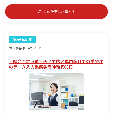
この仕事に応募する
第2新卒応援
お仕事番号:
EA2661801
＊紹介予定派遣＊西区中広／専門商社での受発注
のデータ入力業務＠高時給1500円