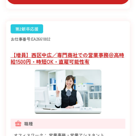
第2新卒応援
お仕事番号:
EA2661802
【増員】西区中広／専門商社での営業事務＠高時
給1500円・時短OK・直雇可能性有
職種
オフィスワーク： 営業事務・営業アシスタント