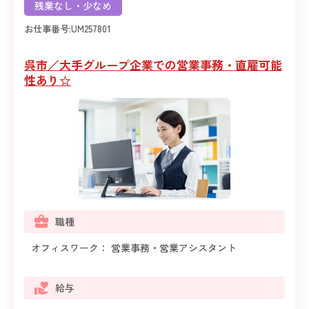
残業なし・少なめ
お仕事番号:
UM257801
呉市／大手グループ企業での営業事務・直雇可能
性あり☆
職種
オフィスワーク： 営業事務・営業アシスタント
給与