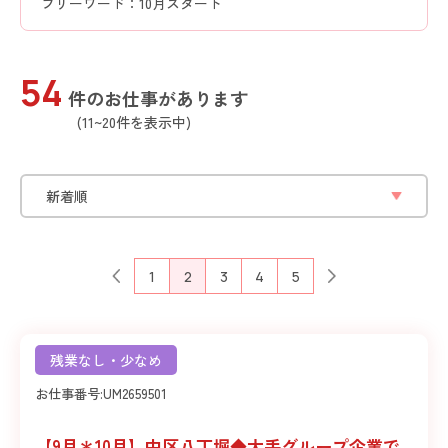
フリーワード：10月スタート
54
件のお仕事があります
(11~20件を表示中)
1
2
3
4
5
残業なし・少なめ
お仕事番号:
UM2659501
【9月＊10月】中区八丁堀◆大手グループ企業で