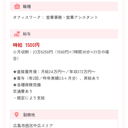
職種
オフィスワーク： 営業事務・営業アシスタント
給与
時給 1500円
☆月収例：23万6250円（1500円×7時間30分×21日の場
合）
★直接雇用後：月給24万円～／年収372万円～
★賞与（年2回／昨年実績3.5ヶ月分）、昇給あり
★各種保険完備
交通費あり
・規定により支給
勤務地
広島市西区中広エリア