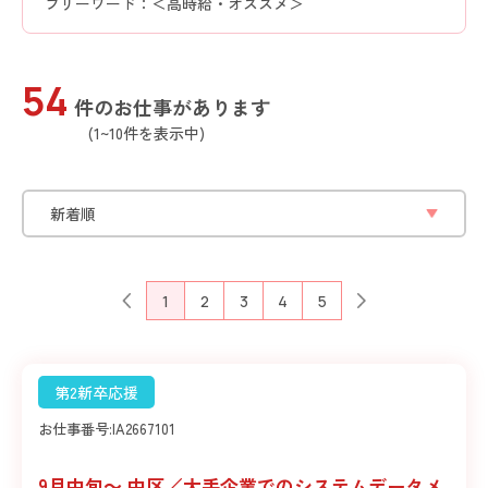
フリーワード：＜高時給・オススメ＞
54
件のお仕事があります
(1~10件を表示中)
1
2
3
4
5
第2新卒応援
お仕事番号:
IA2667101
9月中旬～ 中区／大手企業でのシステムデータメ