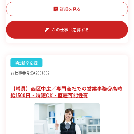
詳細を見る
この仕事に応募する
第2新卒応援
お仕事番号:
EA2661802
【増員】西区中広／専門商社での営業事務＠高時
給1500円・時短OK・直雇可能性有