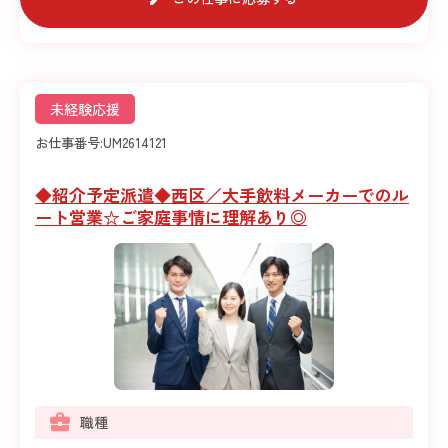
未経験応援
お仕事番号:
UM2614121
◆紹介予定派遣◆西区／大手飲料メーカーでのル
ート営業☆ご家庭事情に理解あり◎
職種